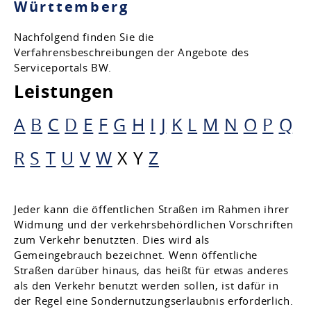
Württemberg
Nachfolgend finden Sie die
Verfahrensbeschreibungen der Angebote des
Serviceportals BW.
Leistungen
A
B
C
D
E
F
G
H
I
J
K
L
M
N
O
P
Q
R
S
T
U
V
W
X
Y
Z
Jeder kann die öffentlichen Straßen im Rahmen ihrer
Widmung und der verkehrsbehördlichen Vorschriften
zum Verkehr benutzten. Dies wird als
Gemeingebrauch bezeichnet. Wenn öffentliche
Straßen darüber hinaus, das heißt für etwas anderes
als den Verkehr benutzt werden sollen, ist dafür in
der Regel eine Sondernutzungserlaubnis erforderlich.