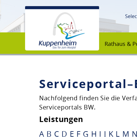
Sele
Rathaus & Po
Serviceportal
Unsere Stadt
Nachfolgend finden Sie die Ver
Serviceportals BW.
Rathaus & Politik
Leistungen
Bildung & Erziehung
A
B
C
D
E
F
G
H
I
J
K
L
M