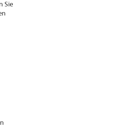
n Sie
fen
en