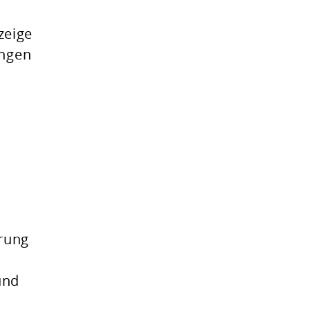
zeige
ungen
rung
und