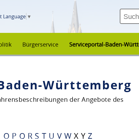
ct Language
▼
litik
Bürgerservice
Serviceportal-Baden-Würt
–Baden-Württemberg
fahrensbeschreibungen der Angebote des
N
O
P
Q
R
S
T
U
V
W
X
Y
Z