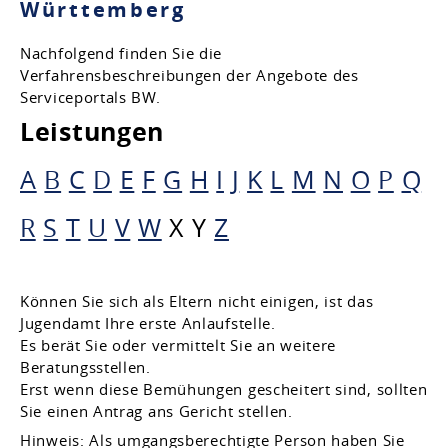
Württemberg
Nachfolgend finden Sie die
Verfahrensbeschreibungen der Angebote des
Serviceportals BW.
Leistungen
A
B
C
D
E
F
G
H
I
J
K
L
M
N
O
P
Q
R
S
T
U
V
W
X
Y
Z
Können Sie sich als Eltern nicht einigen, ist das
Jugendamt Ihre erste Anlaufstelle.
Es berät Sie oder vermittelt Sie an weitere
Beratungsstellen.
Erst wenn diese Bemühungen gescheitert sind, sollten
Sie einen Antrag ans Gericht stellen.
Hinweis: Als
umgangsberechtigte Person haben Sie