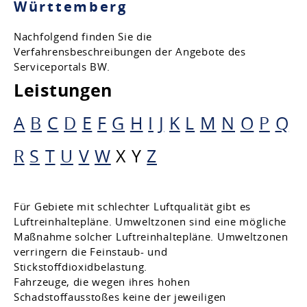
Württemberg
Nachfolgend finden Sie die
Verfahrensbeschreibungen der Angebote des
Serviceportals BW.
Leistungen
A
B
C
D
E
F
G
H
I
J
K
L
M
N
O
P
Q
R
S
T
U
V
W
X
Y
Z
Für Gebiete mit schlechter Luftqualität gibt es
Luftreinhaltepläne. Umweltzonen sind eine mögliche
Maßnahme solcher Luftreinhaltepläne. Umweltzonen
verringern die Feinstaub- und
Stickstoffdioxidbelastung.
Fahrzeuge, die wegen ihres hohen
Schadstoffausstoßes keine der jeweiligen