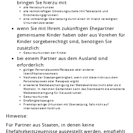
bringen Sie hierzu mit:
alle Heiratsurkunden
alle rechtskräftigen Scheidungsurteile (mit Tatbestand und
Entscheidungsgründen)
eine vollständige Übersetzung durch einen im Inland vereidigten
Urkundenübersetzer
wenn Sie mit Ihrem zukünftigen Ehepartner
gemeinsame Kinder haben oder aus Vorehen für
Kinder sorgeberechtigt sind, benötigen Sie
zusätzlich:
​​​​​​​Geburtsurkunden der Kinder
bei einem Partner aus dem Ausland sind
erforderlich:
​​​​​​gültiger Personalausweis/Reisepass oder anderer
Identifikationsnachweis
​​​​​​​Nachweis der Staatsangehörigkeit, wenn sich diese nicht aus dem
Personalausweis oder Reisepass ergibt
erweiterte Meldebescheinigung der Meldebehörde (nicht älter als 4
Wochen).
In manchen Gemeinden kann das Standesamt die erweiterte
Meldebescheinigung für Sie ausdrucken.
Geburtsurkunde
Ehefähigkeitszeugnis
Fremdsprachige Urkunden mit Übersetzung, falls nicht auf
internationalem Vordruck
Hinweise:
Für Partner aus Staaten, in denen keine
Ehefähigkeitszeugnisse ausgestellt werden, empfiehlt