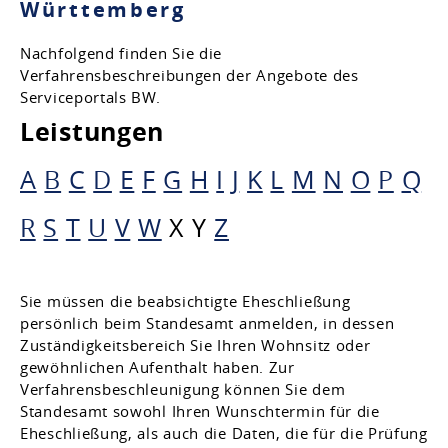
Württemberg
Nachfolgend finden Sie die
Verfahrensbeschreibungen der Angebote des
Serviceportals BW.
Leistungen
A
B
C
D
E
F
G
H
I
J
K
L
M
N
O
P
Q
R
S
T
U
V
W
X
Y
Z
Sie müssen die beabsichtigte Eheschließung
persönlich beim Standesamt anmelden, in dessen
Zuständigkeitsbereich Sie Ihren Wohnsitz oder
gewöhnlichen Aufenthalt haben.
Zur
Verfahrensbeschleunigung können Sie dem
Standesamt sowohl Ihren Wunschtermin für die
Eheschließung, als auch die Daten, die für die Prüfung