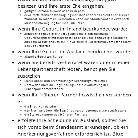
besitzen und Ihre erste Ehe eingehen:
gültiger Personalausweis oder Reisepass
erweiterte Meldebescheinigung der Meldebehörde (nicht älter als vier
Wochen).
In manchen Gemeinden kann das Standesamt die erweiterte
Meldebescheinigung für Sie ausdrucken.
wenn Ihre Geburt im Inland beurkundet wurde:
aktueller beglaubigter Auszug aus dem (elektronischen)
Geburtenregister mit Hinweisteil oder aktuelle beglaubigte Abschrift
aus dem Geburtenbuch mit Hinweisteil (in Papierform) vom Standesamt
des Geburtsortes
wenn Ihre Geburt im Ausland beurkundet wurde:
​​​​​aktuelle Geburtsurkunde
wenn Sie bereits verheiratet waren oder in einer
Lebenspartnerschaft lebten, benötigen Sie
zusätzlich:
Eheurkunde und rechtskräftiges Scheidungsurteil oder
Nachweise über die Begründung und die Auflösung der
Lebenspartnerschaft oder
wenn Ihr früherer Partner inzwischen verstorben
ist:
die Eheurkunde oder
den Nachweis über die Begründung der Lebenspartnerschaft sowie
die Sterbeurkunde des früheren Partners
erfolgte Ihre Scheidung im Ausland, sollten Sie
sich vorab beim Standesamt erkundigen, ob ein
Anerkennungsverfahren erforderlich ist. Bitte