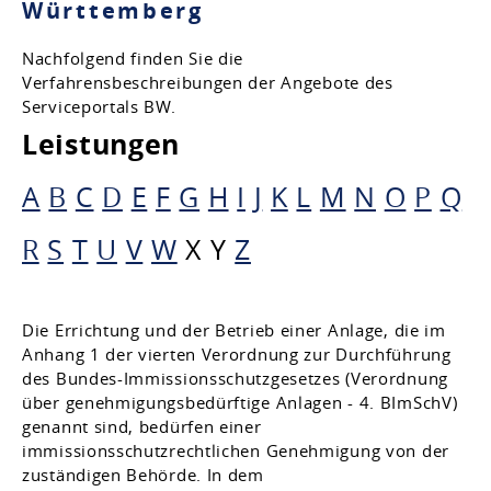
Württemberg
Nachfolgend finden Sie die
Verfahrensbeschreibungen der Angebote des
Serviceportals BW.
Leistungen
A
B
C
D
E
F
G
H
I
J
K
L
M
N
O
P
Q
R
S
T
U
V
W
X
Y
Z
Die Errichtung und der Betrieb einer Anlage, die im
Anhang 1 der vierten Verordnung zur Durchführung
des Bundes-Immissionsschutzgesetzes (Verordnung
über genehmigungsbedürftige Anlagen - 4. BImSchV)
genannt sind, bedürfen einer
immissionsschutzrechtlichen Genehmigung von der
zuständigen Behörde. In dem