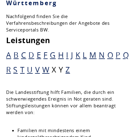
Württemberg
Nachfolgend finden Sie die
Verfahrensbeschreibungen der Angebote des
Serviceportals BW.
Leistungen
A
B
C
D
E
F
G
H
I
J
K
L
M
N
O
P
Q
R
S
T
U
V
W
X
Y
Z
Die Landesstiftung hilft Familien, die durch ein
schwerwiegendes Ereignis in Not geraten sind.
Stiftungsleistungen können vor allem beantragt
werden von:
Familien mit mindestens einem