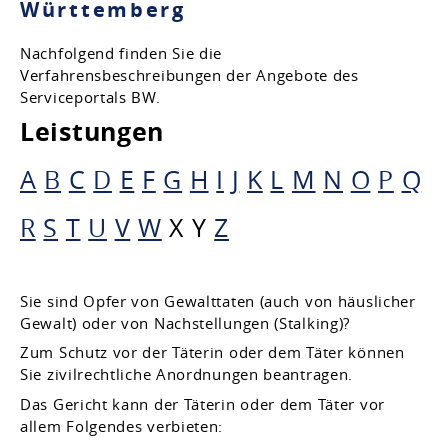
Württemberg
Nachfolgend finden Sie die
Verfahrensbeschreibungen der Angebote des
Serviceportals BW.
Leistungen
A
B
C
D
E
F
G
H
I
J
K
L
M
N
O
P
Q
R
S
T
U
V
W
X
Y
Z
Sie sind Opfer von Gewalttaten (auch von häuslicher
Gewalt) oder von Nachstellungen (Stalking)?
Zum Schutz vor der Täterin oder dem Täter können
Sie zivilrechtliche Anordnungen beantragen.
Das Gericht kann der Täterin oder dem Täter vor
allem Folgendes verbieten: