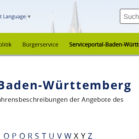
ct Language
▼
litik
Bürgerservice
Serviceportal-Baden-Würt
–Baden-Württemberg
fahrensbeschreibungen der Angebote des
N
O
P
Q
R
S
T
U
V
W
X
Y
Z