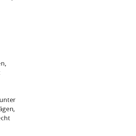
en,
t
 unter
ägen,
echt