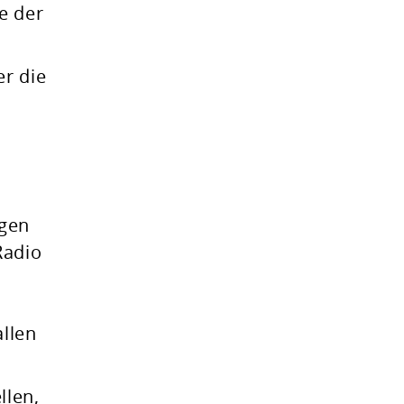
e der
er die
ngen
Radio
llen
llen,