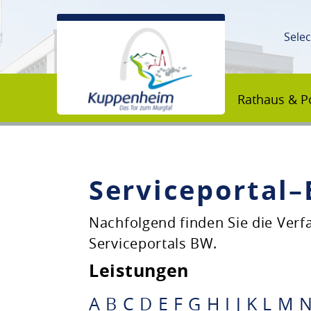
Sele
Rathaus & Po
Serviceportal
Unsere Stadt
Nachfolgend finden Sie die Ver
Serviceportals BW.
Rathaus & Politik
Leistungen
Bildung & Erziehung
A
B
C
D
E
F
G
H
I
J
K
L
M