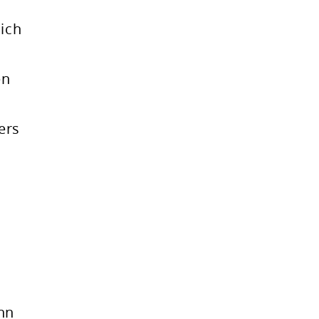
ich
en
ers
nn