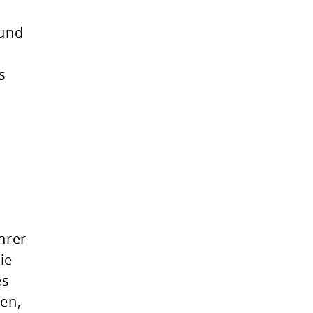
n
 und
s
hrer
ie
es
en,