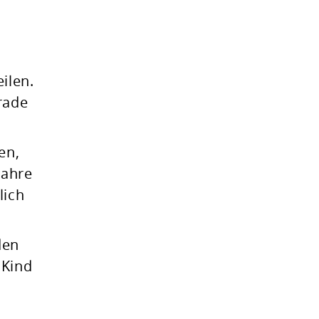
ilen.
erade
en,
Jahre
lich
den
 Kind