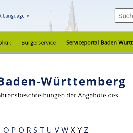
ct Language
▼
litik
Bürgerservice
Serviceportal-Baden-Würt
–Baden-Württemberg
fahrensbeschreibungen der Angebote des
N
O
P
Q
R
S
T
U
V
W
X
Y
Z