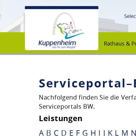
Sele
Rathaus & Po
Serviceportal
Unsere Stadt
Nachfolgend finden Sie die Ver
Serviceportals BW.
Rathaus & Politik
Leistungen
Bildung & Erziehung
A
B
C
D
E
F
G
H
I
J
K
L
M