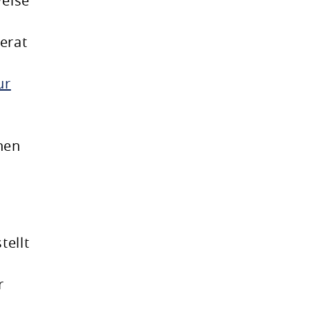
weise
erat
ur
hen
tellt
r