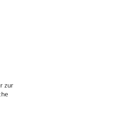
r zur
che