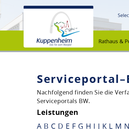
Sele
Rathaus & Po
Serviceportal
Unsere Stadt
Nachfolgend finden Sie die Ver
Serviceportals BW.
Rathaus & Politik
Leistungen
Bildung & Erziehung
A
B
C
D
E
F
G
H
I
J
K
L
M