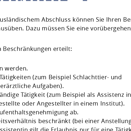
t ausländischem Abschluss können Sie Ihren Be
ausüben. Dazu müssen Sie eine vorübergehe
n Beschränkungen erteilt:
en werden.
e Tätigkeiten (zum Beispiel Schlachttier- und
erärztliche Aufgaben).
tändige Tätigkeit (zum Beispiel als Assistenz i
estellte oder Angestellter in einem Institut).
 Aufenthaltsgenehmigung ab.
eitsverhältnis beschränkt (bei einer Anstellung
sistentin gilt die Erlaubnis nur für eine Tätigk