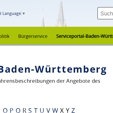
ct Language
▼
litik
Bürgerservice
Serviceportal-Baden-Würt
–Baden-Württemberg
fahrensbeschreibungen der Angebote des
N
O
P
Q
R
S
T
U
V
W
X
Y
Z