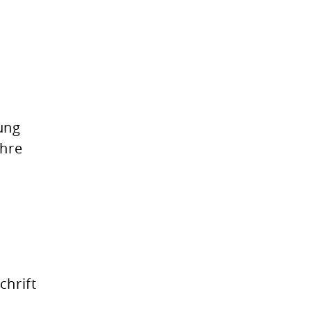
lung
ahre
i
chrift