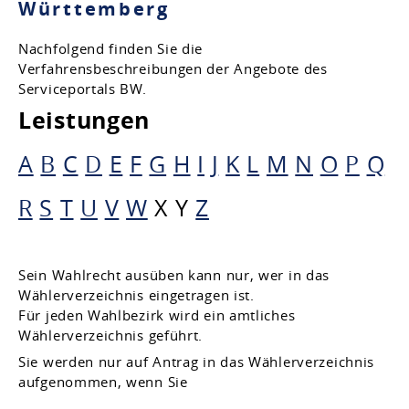
Württemberg
Nachfolgend finden Sie die
Verfahrensbeschreibungen der Angebote des
Serviceportals BW.
Leistungen
A
B
C
D
E
F
G
H
I
J
K
L
M
N
O
P
Q
R
S
T
U
V
W
X
Y
Z
Sein Wahlrecht ausüben kann nur, wer in das
Wählerverzeichnis eingetragen ist.
Für jeden Wahlbezirk wird ein amtliches
Wählerverzeichnis geführt.
Sie werden nur auf Antrag in das Wählerverzeichnis
aufgenommen, wenn Sie