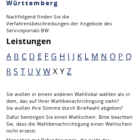
Württemberg
Nachfolgend finden Sie die
Verfahrensbeschreibungen der Angebote des
Serviceportals BW.
Leistungen
A
B
C
D
E
F
G
H
I
J
K
L
M
N
O
P
Q
R
S
T
U
V
W
X
Y
Z
Sie wollen in einem anderen Wahllokal wählen als in
dem, das auf Ihrer Wahlbenachrichtigung steht?
Sie wollen Ihre Stimme durch Briefwahl abgeben?
Dafür benötigen Sie einen Wahlschein. Bitte beachten
Sie, dass die Wahlbenachrichtigung einen Wahlschein
nicht ersetzt.
Menschen mit Behinderungen, die nicht das