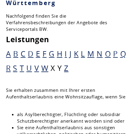
Württemberg
Nachfolgend finden Sie die
Verfahrensbeschreibungen der Angebote des
Serviceportals BW.
Leistungen
A
B
C
D
E
F
G
H
I
J
K
L
M
N
O
P
Q
R
S
T
U
V
W
X
Y
Z
Sie erhalten zusammen mit Ihrer ersten
Aufenthaltserlaubnis eine Wohnsitzauflage, wenn Sie
als Asylberechtigter, Flüchtling oder subsidiär
Schutzberechtigter anerkannt worden sind oder
Sie eine Aufenthaltserlaubnis aus sonstigen