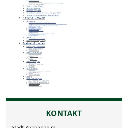
Bebauungspläne
Flächennutzungsplan
Aktuell in Kraft getretene Bauleitpläne oder Satzungen
Öffentliche Auslegungen
Strom - Gas - Wasser
Ausschreibungen
Aktuelle Projekte
Geoinformations-System / "Bürger-GIS"
Vermarktung städtischer Grundstücke
Natur & Umwelt
Klimaschutz
Kommunales Förderprogramm Photovoltaik
Energie- und klimapolitische Leitbild der Stadt Kuppenheim
Energie- und Klimaschutzprojekt RegioENERGIE
Deer E-Carsharing
Ladesäule & Carsharing
Klimaschutzmanager
Energieatlas BW
European Energy Award
Energiebericht
Pendla - die kommunale Mitfahrzentrale
Kommunale Wärmeplanung
Klima-Bündnis
Wald
Stadtwald und Staatswald
Biotopverbundplanung
Freizeit & Leben
Freiwillige Feuerwehr
Abteilung Kuppenheim
Abteilung Oberndorf
Jugendfeuerwehr
Freizeit und Kultur
Veranstaltungshalle
Veranstaltungen
Vereine
Vereinsförderung
Belegungs- und Spielpläne
Museen
Unimog-Museum
Heimatmuseum
Freizeitanlagen
Sportanlagen
Spielplätze, Bolzplätze
Bürgerpark
Grillplatz
Infrastruktur
Einkaufen
Stadtplan Kuppenheim / Bischweier
ÖPNV (Bus & Bahn)
Parken
Reisigsammelplatz
Pflege
Kirchen & Religion
St. Sebastian Kirche Kuppenheim
Heilig Kreuz Kirche Oberndorf
Evangelische Kirche Kuppenheim
Jüdischer Friedhof
Synagogenplatz
Städtische Friedhöfe
KONTAKT
Stadt Kuppenheim