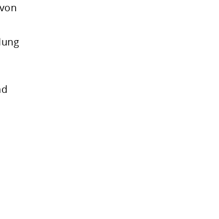
 von
lung
nd