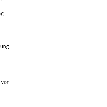
ng
hung
 von
.