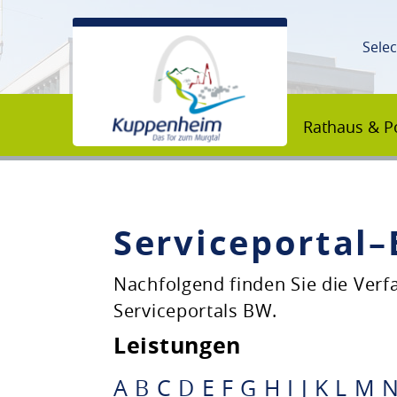
Sele
Rathaus & Po
Serviceportal
Unsere Stadt
Nachfolgend finden Sie die Ver
Serviceportals BW.
Rathaus & Politik
Leistungen
Bildung & Erziehung
A
B
C
D
E
F
G
H
I
J
K
L
M