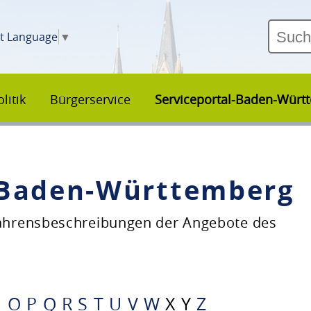
ct Language
▼
litik
Bürgerservice
Serviceportal-Baden-Würt
–Baden-Württemberg
fahrensbeschreibungen der Angebote des
N
O
P
Q
R
S
T
U
V
W
X
Y
Z