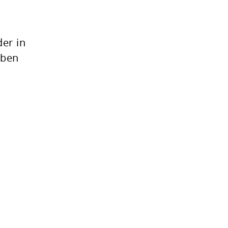
er in
lben