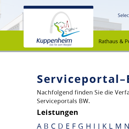
Sele
Rathaus & Po
Serviceportal
Unsere Stadt
Nachfolgend finden Sie die Ver
Serviceportals BW.
Rathaus & Politik
Leistungen
Bildung & Erziehung
A
B
C
D
E
F
G
H
I
J
K
L
M