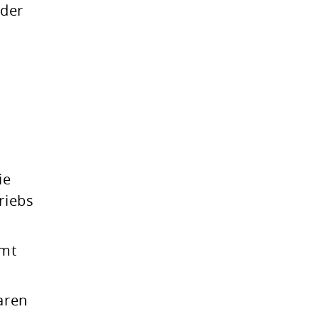
oder
ie
riebs
mmt
baren