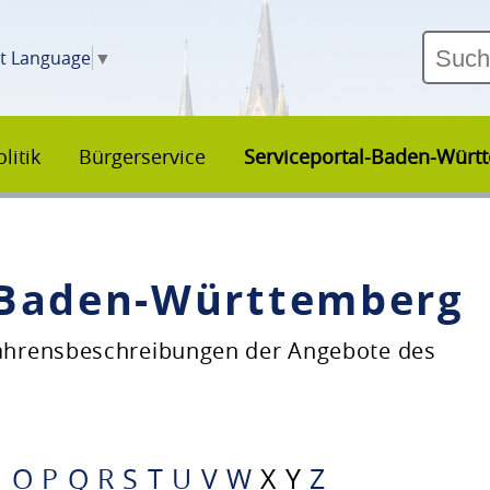
ct Language
▼
litik
Bürgerservice
Serviceportal-Baden-Würt
–Baden-Württemberg
fahrensbeschreibungen der Angebote des
N
O
P
Q
R
S
T
U
V
W
X
Y
Z